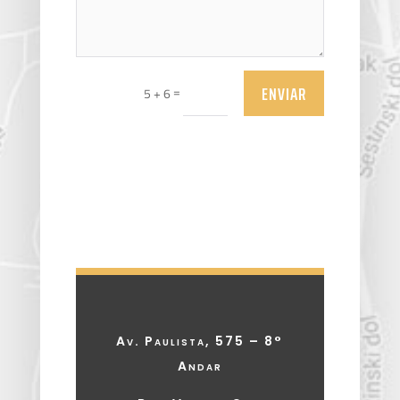
ENVIAR
=
5 + 6
Av. Paulista, 575 – 8°
Andar